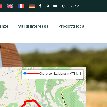
0172.427050
enze
Siti di interesse
Prodotti locali
Cherasco - La Morra in MTB.kml