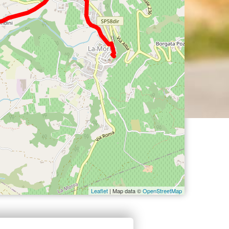
Leaflet
| Map data ©
OpenStreetMap