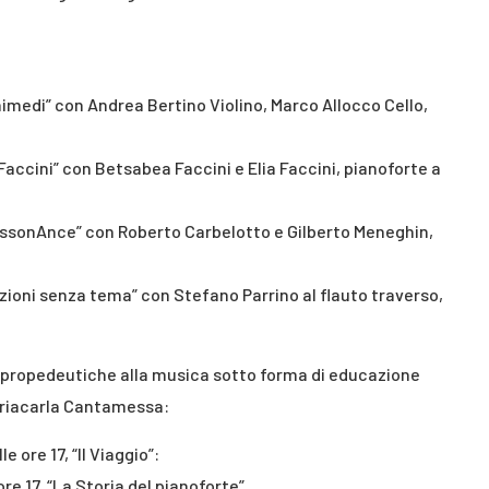
himedi” con Andrea Bertino Violino, Marco Allocco Cello,
Faccini” con Betsabea Faccini e Elia Faccini, pianoforte a
DissonAnce” con Roberto Carbelotto e Gilberto Meneghin,
zioni senza tema” con Stefano Parrino al flauto traverso,
ni propedeutiche alla musica sotto forma di educazione
Mariacarla Cantamessa:
 ore 17, “Il Viaggio”:
ore 17, “La Storia del pianoforte”.