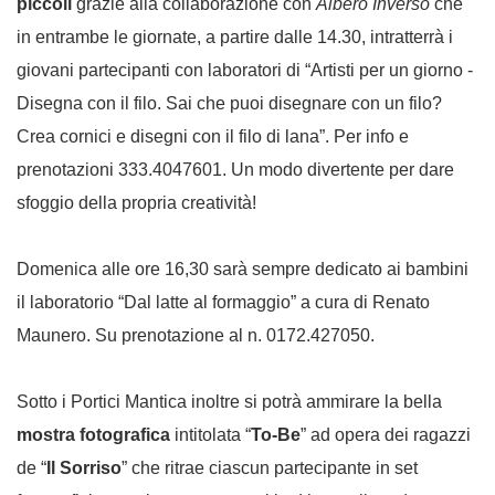
piccoli
grazie alla collaborazione con
Albero Inverso
che
in entrambe le giornate, a partire dalle 14.30, intratterrà i
giovani partecipanti con laboratori di “Artisti per un giorno -
Disegna con il filo. Sai che puoi disegnare con un filo?
Crea cornici e disegni con il filo di lana”. Per info e
prenotazioni 333.4047601. Un modo divertente per dare
sfoggio della propria creatività!
Domenica alle ore 16,30 sarà sempre dedicato ai bambini
il laboratorio “Dal latte al formaggio” a cura di Renato
Maunero. Su prenotazione al n. 0172.427050.
Sotto i Portici Mantica inoltre si potrà ammirare la bella
mostra fotografica
intitolata “
To-Be
” ad opera dei ragazzi
de “
Il Sorriso
” che ritrae ciascun partecipante in set